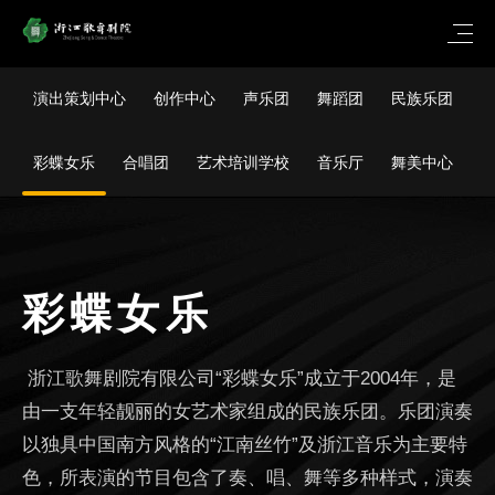
演出策划中心
创作中心
声乐团
舞蹈团
民族乐团
彩蝶女乐
合唱团
艺术培训学校
音乐厅
舞美中心
彩蝶女乐
浙江歌舞剧院有限公司“彩蝶女乐”成立于2004年，是
由一支年轻靓丽的女艺术家组成的民族乐团。乐团演奏
以独具中国南方风格的“江南丝竹”及浙江音乐为主要特
色，所表演的节目包含了奏、唱、舞等多种样式，演奏