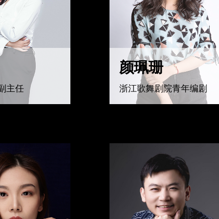
颜珮珊
副主任
浙江歌舞剧院青年编剧