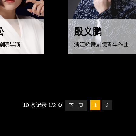
松
殷义鹏
剧院导演
浙江歌舞剧院青年作曲，音乐制作人
10 条记录 1/2 页
下一页
1
2