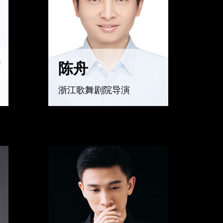
陈舟
浙江歌舞剧院导演